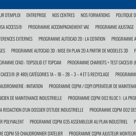
R D’EMPLOI
ENTREPRISE
NOS CENTRES
NOS FORMATIONS
POLITIQUE D
OSA ACCESS®
PROGRAMME ACCOMPAGNEMENT VAE
PROGRAMME AJUSTAGE
FERENCES EXTERNES
PROGRAMME AUTOCAD 2D : LA COTATION
PROGRAMME AU
SES
PROGRAMME AUTOCAD 3D : MISE EN PLAN 2D A PARTIR DE MODELES 3D
GRAMME CFAO : TOPSOLID ET TOPCAM
PROGRAMME CHARIOTS + TEST CACES® (R 4
ACES® (R 489) CATÉGORIES 1A – 1B – 2B – 3 – 4 ET 5 RECYCLAGE
PROGRAMME
DRONNERIE : INITIATION
PROGRAMME CQPM / CQPI OPERATEUR DE MAINTENAN
CIEN DE MAINTENANCE INDUSTRIELLE
PROGRAMME CQPM 002 BLOC 1 : LA PROD
 REDACTION D’UN DOSSIER D’ETUDE INDUSTRIELLE
PROGRAMME CQPM 002 DESS
R POLYVALENT
PROGRAMME CQPM 035 ASSEMBLEUR AU PLAN INDUSTRIEL
P
 CQPM 59 CHAUDRONNIER D’ATELIER
PROGRAMME CQPM AJUSTEUR MONTEUR 