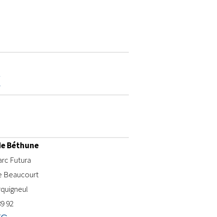
E
de Béthune
rc Futura
e Beaucourt
rquigneul
89 92