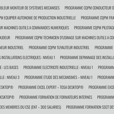
LEUR MONTEUR DE SYSTEMES MECANISES
PROGRAMME CQPM CONDUCTEUR D’
 EQUIPIER AUTONOME DE PRODUCTION INDUSTRIELLE
PROGRAMME CQPM FRAI
R MACHINES OUTILS A COMMANDES NUMERIQUES
PROGRAMME CQPM PILOTAGE
OUDEUR
PROGRAMME CQPM TECHNICIEN D’USINAGE SUR MACHINES OUTILS A 
EUR INDUSTRIEL
PROGRAMME CQPM TUYAUTEUR INDUSTRIEL
PROGRAMME C
NSTALLATIONS ELECTRIQUES : NIVEAU 1
PROGRAMME DEPANNAGE DES INSTALLAT
 : LES BASES
PROGRAMME ELECTRICITE INDUSTRIELLE : NIVEAU 1
PROGRAMME 
LE : NIVEAU 3
PROGRAMME ETUDE DES MECANISMES – NIVEAU 1
PROGRAMME
DESKTOP®
PROGRAMME EXCEL EXPERT – TOSA DESKTOP®
PROGRAMME EXCEL
 DESKTOP®
PROGRAMME FORMATION DE FORMATEURS INTERNES
PROGRAMME
S MEMBRES DU CSE (ENT – 300 SALARIES)
PROGRAMME FORMATION SSCT DES 