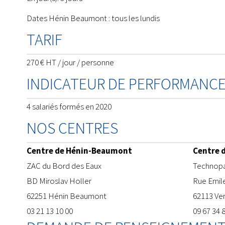
Dates Hénin Beaumont : tous les lundis
TARIF
270 € HT / jour / personne
INDICATEUR DE PERFORMANC
4 salariés formés en 2020
NOS CENTRES
Centre de Hénin-Beaumont
Centre 
ZAC du Bord des Eaux
​Technopa
BD Miroslav Holler
Rue Emil
62251 Hénin Beaumont
62113 Ve
03 21 13 10 00
09 67 34 