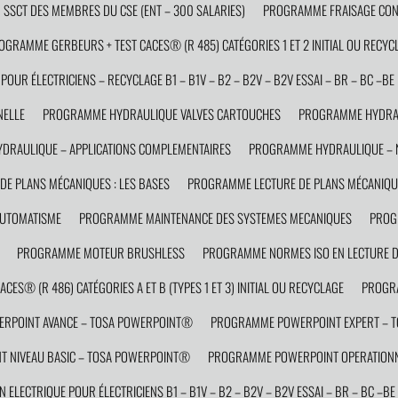
SCT DES MEMBRES DU CSE (ENT – 300 SALARIES)
PROGRAMME FRAISAGE CON
OGRAMME GERBEURS + TEST CACES® (R 485) CATÉGORIES 1 ET 2 INITIAL OU RECYC
OUR ÉLECTRICIENS – RECYCLAGE B1 – B1V – B2 – B2V – B2V ESSAI – BR – BC –BE 
NELLE
PROGRAMME HYDRAULIQUE VALVES CARTOUCHES
PROGRAMME HYDRAU
RAULIQUE – APPLICATIONS COMPLEMENTAIRES
PROGRAMME HYDRAULIQUE – N
E PLANS MÉCANIQUES : LES BASES
PROGRAMME LECTURE DE PLANS MÉCANIQUE
AUTOMATISME
PROGRAMME MAINTENANCE DES SYSTEMES MECANIQUES
PROG
PROGRAMME MOTEUR BRUSHLESS
PROGRAMME NORMES ISO EN LECTURE D
ES® (R 486) CATÉGORIES A ET B (TYPES 1 ET 3) INITIAL OU RECYCLAGE
PROGRA
RPOINT AVANCE – TOSA POWERPOINT®
PROGRAMME POWERPOINT EXPERT – 
 NIVEAU BASIC – TOSA POWERPOINT®
PROGRAMME POWERPOINT OPERATIONN
ELECTRIQUE POUR ÉLECTRICIENS B1 – B1V – B2 – B2V – B2V ESSAI – BR – BC –BE 