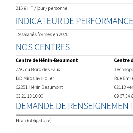
215 € HT / jour / personne
INDICATEUR DE PERFORMANC
19 salariés formés en 2020
NOS CENTRES
Centre de Hénin-Beaumont
Centre 
ZAC du Bord des Eaux
​Technopa
BD Miroslav Holler
Rue Emil
62251 Hénin Beaumont
62113 Ve
03 21 13 10 00
09 67 34 
DEMANDE DE RENSEIGNEMENT
Nom (obligatoire)