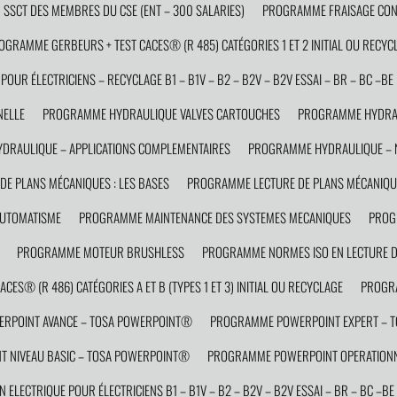
SCT DES MEMBRES DU CSE (ENT – 300 SALARIES)
PROGRAMME FRAISAGE CON
OGRAMME GERBEURS + TEST CACES® (R 485) CATÉGORIES 1 ET 2 INITIAL OU RECYC
OUR ÉLECTRICIENS – RECYCLAGE B1 – B1V – B2 – B2V – B2V ESSAI – BR – BC –BE 
NELLE
PROGRAMME HYDRAULIQUE VALVES CARTOUCHES
PROGRAMME HYDRAU
RAULIQUE – APPLICATIONS COMPLEMENTAIRES
PROGRAMME HYDRAULIQUE – N
E PLANS MÉCANIQUES : LES BASES
PROGRAMME LECTURE DE PLANS MÉCANIQUE
AUTOMATISME
PROGRAMME MAINTENANCE DES SYSTEMES MECANIQUES
PROG
PROGRAMME MOTEUR BRUSHLESS
PROGRAMME NORMES ISO EN LECTURE D
ES® (R 486) CATÉGORIES A ET B (TYPES 1 ET 3) INITIAL OU RECYCLAGE
PROGRA
RPOINT AVANCE – TOSA POWERPOINT®
PROGRAMME POWERPOINT EXPERT – 
 NIVEAU BASIC – TOSA POWERPOINT®
PROGRAMME POWERPOINT OPERATIONN
ELECTRIQUE POUR ÉLECTRICIENS B1 – B1V – B2 – B2V – B2V ESSAI – BR – BC –BE 