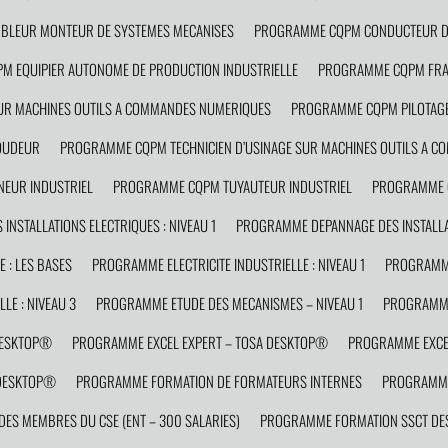
LEUR MONTEUR DE SYSTEMES MECANISES
PROGRAMME CQPM CONDUCTEUR D’
 EQUIPIER AUTONOME DE PRODUCTION INDUSTRIELLE
PROGRAMME CQPM FRAI
R MACHINES OUTILS A COMMANDES NUMERIQUES
PROGRAMME CQPM PILOTAGE
OUDEUR
PROGRAMME CQPM TECHNICIEN D’USINAGE SUR MACHINES OUTILS A 
EUR INDUSTRIEL
PROGRAMME CQPM TUYAUTEUR INDUSTRIEL
PROGRAMME C
NSTALLATIONS ELECTRIQUES : NIVEAU 1
PROGRAMME DEPANNAGE DES INSTALLAT
 : LES BASES
PROGRAMME ELECTRICITE INDUSTRIELLE : NIVEAU 1
PROGRAMME 
LE : NIVEAU 3
PROGRAMME ETUDE DES MECANISMES – NIVEAU 1
PROGRAMME
DESKTOP®
PROGRAMME EXCEL EXPERT – TOSA DESKTOP®
PROGRAMME EXCEL
 DESKTOP®
PROGRAMME FORMATION DE FORMATEURS INTERNES
PROGRAMME
S MEMBRES DU CSE (ENT – 300 SALARIES)
PROGRAMME FORMATION SSCT DES 