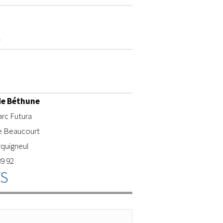
E
de Béthune
rc Futura
e Beaucourt
rquigneul
89 92
S