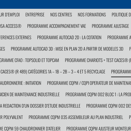
R D’EMPLOI
ENTREPRISE
NOS CENTRES
NOS FORMATIONS
POLITIQUE D
OSA ACCESS®
PROGRAMME ACCOMPAGNEMENT VAE
PROGRAMME AJUSTAGE
FERENCES EXTERNES
PROGRAMME AUTOCAD 2D : LA COTATION
PROGRAMME AU
SES
PROGRAMME AUTOCAD 3D : MISE EN PLAN 2D A PARTIR DE MODELES 3D
GRAMME CFAO : TOPSOLID ET TOPCAM
PROGRAMME CHARIOTS + TEST CACES® (R 4
ACES® (R 489) CATÉGORIES 1A – 1B – 2B – 3 – 4 ET 5 RECYCLAGE
PROGRAMME
DRONNERIE : INITIATION
PROGRAMME CQPM / CQPI OPERATEUR DE MAINTENAN
CIEN DE MAINTENANCE INDUSTRIELLE
PROGRAMME CQPM 002 BLOC 1 : LA PROD
 REDACTION D’UN DOSSIER D’ETUDE INDUSTRIELLE
PROGRAMME CQPM 002 DESS
R POLYVALENT
PROGRAMME CQPM 035 ASSEMBLEUR AU PLAN INDUSTRIEL
P
 CQPM 59 CHAUDRONNIER D’ATELIER
PROGRAMME CQPM AJUSTEUR MONTEUR 