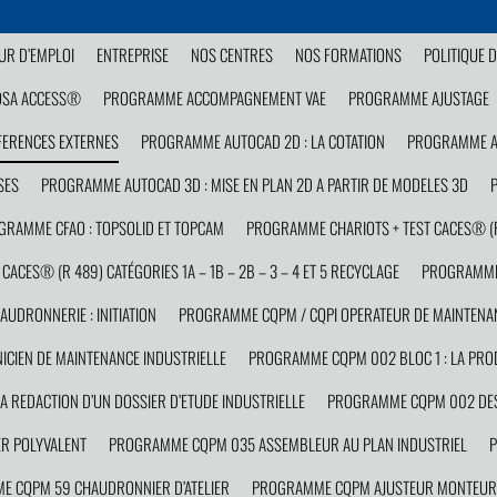
R D’EMPLOI
ENTREPRISE
NOS CENTRES
NOS FORMATIONS
POLITIQUE D
OSA ACCESS®
PROGRAMME ACCOMPAGNEMENT VAE
PROGRAMME AJUSTAGE
FERENCES EXTERNES
PROGRAMME AUTOCAD 2D : LA COTATION
PROGRAMME AU
SES
PROGRAMME AUTOCAD 3D : MISE EN PLAN 2D A PARTIR DE MODELES 3D
GRAMME CFAO : TOPSOLID ET TOPCAM
PROGRAMME CHARIOTS + TEST CACES® (R 4
ACES® (R 489) CATÉGORIES 1A – 1B – 2B – 3 – 4 ET 5 RECYCLAGE
PROGRAMME
DRONNERIE : INITIATION
PROGRAMME CQPM / CQPI OPERATEUR DE MAINTENAN
CIEN DE MAINTENANCE INDUSTRIELLE
PROGRAMME CQPM 002 BLOC 1 : LA PROD
 REDACTION D’UN DOSSIER D’ETUDE INDUSTRIELLE
PROGRAMME CQPM 002 DESS
R POLYVALENT
PROGRAMME CQPM 035 ASSEMBLEUR AU PLAN INDUSTRIEL
P
 CQPM 59 CHAUDRONNIER D’ATELIER
PROGRAMME CQPM AJUSTEUR MONTEUR 