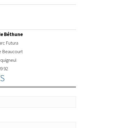
de Béthune
rc Futura
e Beaucourt
rquigneul
89 92
S