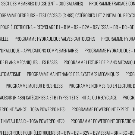
SCT DES MEMBRES DU CSE (ENT – 300 SALARIES)
PROGRAMME FRAISAGE CON
OGRAMME GERBEURS + TEST CACES® (R 485) CATÉGORIES 1 ET 2 INITIAL OU RECYC
OUR ÉLECTRICIENS – RECYCLAGE B1 – B1V – B2 – B2V – B2V ESSAI – BR – BC –BE 
NELLE
PROGRAMME HYDRAULIQUE VALVES CARTOUCHES
PROGRAMME HYDRAU
RAULIQUE – APPLICATIONS COMPLEMENTAIRES
PROGRAMME HYDRAULIQUE – N
E PLANS MÉCANIQUES : LES BASES
PROGRAMME LECTURE DE PLANS MÉCANIQUE
AUTOMATISME
PROGRAMME MAINTENANCE DES SYSTEMES MECANIQUES
PROG
PROGRAMME MOTEUR BRUSHLESS
PROGRAMME NORMES ISO EN LECTURE D
ES® (R 486) CATÉGORIES A ET B (TYPES 1 ET 3) INITIAL OU RECYCLAGE
PROGRA
RPOINT AVANCE – TOSA POWERPOINT®
PROGRAMME POWERPOINT EXPERT – 
 NIVEAU BASIC – TOSA POWERPOINT®
PROGRAMME POWERPOINT OPERATIONN
ELECTRIQUE POUR ÉLECTRICIENS B1 – B1V – B2 – B2V – B2V ESSAI – BR – BC –BE 