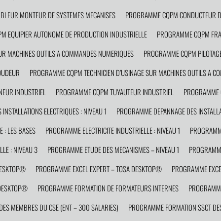
LEUR MONTEUR DE SYSTEMES MECANISES
PROGRAMME CQPM CONDUCTEUR D’
 EQUIPIER AUTONOME DE PRODUCTION INDUSTRIELLE
PROGRAMME CQPM FRAI
R MACHINES OUTILS A COMMANDES NUMERIQUES
PROGRAMME CQPM PILOTAGE
OUDEUR
PROGRAMME CQPM TECHNICIEN D’USINAGE SUR MACHINES OUTILS A 
EUR INDUSTRIEL
PROGRAMME CQPM TUYAUTEUR INDUSTRIEL
PROGRAMME C
NSTALLATIONS ELECTRIQUES : NIVEAU 1
PROGRAMME DEPANNAGE DES INSTALLAT
 : LES BASES
PROGRAMME ELECTRICITE INDUSTRIELLE : NIVEAU 1
PROGRAMME 
LE : NIVEAU 3
PROGRAMME ETUDE DES MECANISMES – NIVEAU 1
PROGRAMME
DESKTOP®
PROGRAMME EXCEL EXPERT – TOSA DESKTOP®
PROGRAMME EXCEL
 DESKTOP®
PROGRAMME FORMATION DE FORMATEURS INTERNES
PROGRAMME
S MEMBRES DU CSE (ENT – 300 SALARIES)
PROGRAMME FORMATION SSCT DES 