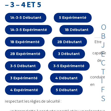
– 3 – 4 ET 5
1A-3-5 Débutant
5 Expérimenté
O
1A-3-5 Expérimenté
1B Débutant
B
Etre
1B Expérimenté
2B Débutant
J
E
capable
2B Expérimenté
3 Débutant
de
C
3-5 Débutant
3-5 Expérimenté
T
conduire
I
3 Expérimenté
4 Débutant
en
F
4 Expérimenté
5 Débutant
S
respectant les règles de sécurité :
un transpalette à conducteur porté et/ou un préparateur