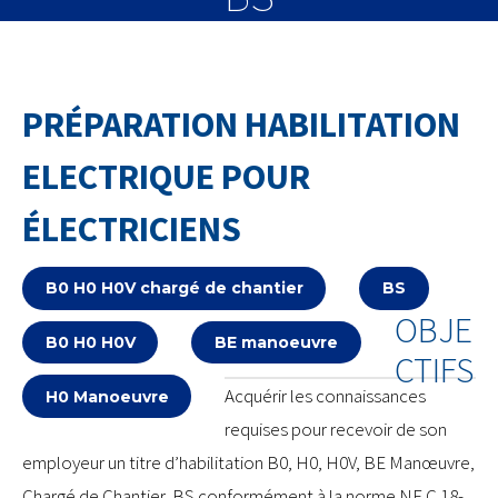
PRÉPARATION HABILITATION
ELECTRIQUE POUR
ÉLECTRICIENS
B0 H0 H0V chargé de chantier
BS
OBJE
B0 H0 H0V
BE manoeuvre
CTIFS
Acquérir les connaissances
H0 Manoeuvre
requises pour recevoir de son
employeur un titre d’habilitation B0, H0, H0V, BE Manœuvre,
Chargé de Chantier, BS conformément à la norme NF C 18-