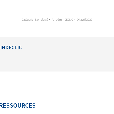
Catégorie :
Non classé
Par
adminDECLIC
16 avril 2021
INDECLIC
 RESSOURCES