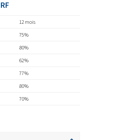
PRF
12 mois
75%
80%
62%
77%
80%
70%