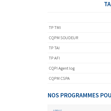
TA
TP TMI
CQPM SOUDEUR
TP TAI
TP AFI
CQPI Agent log
CQPM CSPA
NOS PROGRAMMES POUR
ARRAS