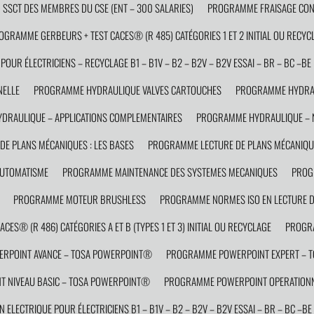
SCT DES MEMBRES DU CSE (ENT – 300 SALARIES)
PROGRAMME FRAISAGE CON
OGRAMME GERBEURS + TEST CACES® (R 485) CATÉGORIES 1 ET 2 INITIAL OU RECYC
OUR ÉLECTRICIENS – RECYCLAGE B1 – B1V – B2 – B2V – B2V ESSAI – BR – BC –BE 
NELLE
PROGRAMME HYDRAULIQUE VALVES CARTOUCHES
PROGRAMME HYDRAU
RAULIQUE – APPLICATIONS COMPLEMENTAIRES
PROGRAMME HYDRAULIQUE – N
E PLANS MÉCANIQUES : LES BASES
PROGRAMME LECTURE DE PLANS MÉCANIQUE
AUTOMATISME
PROGRAMME MAINTENANCE DES SYSTEMES MECANIQUES
PROG
PROGRAMME MOTEUR BRUSHLESS
PROGRAMME NORMES ISO EN LECTURE D
ES® (R 486) CATÉGORIES A ET B (TYPES 1 ET 3) INITIAL OU RECYCLAGE
PROGRA
RPOINT AVANCE – TOSA POWERPOINT®
PROGRAMME POWERPOINT EXPERT – 
 NIVEAU BASIC – TOSA POWERPOINT®
PROGRAMME POWERPOINT OPERATIONN
ELECTRIQUE POUR ÉLECTRICIENS B1 – B1V – B2 – B2V – B2V ESSAI – BR – BC –BE 