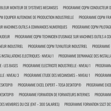
LEUR MONTEUR DE SYSTEMES MECANISES
PROGRAMME CQPM CONDUCTEUR D’
 EQUIPIER AUTONOME DE PRODUCTION INDUSTRIELLE
PROGRAMME CQPM FRAI
R MACHINES OUTILS A COMMANDES NUMERIQUES
PROGRAMME CQPM PILOTAGE
OUDEUR
PROGRAMME CQPM TECHNICIEN D’USINAGE SUR MACHINES OUTILS A 
EUR INDUSTRIEL
PROGRAMME CQPM TUYAUTEUR INDUSTRIEL
PROGRAMME C
NSTALLATIONS ELECTRIQUES : NIVEAU 1
PROGRAMME DEPANNAGE DES INSTALLAT
 : LES BASES
PROGRAMME ELECTRICITE INDUSTRIELLE : NIVEAU 1
PROGRAMME 
LE : NIVEAU 3
PROGRAMME ETUDE DES MECANISMES – NIVEAU 1
PROGRAMME
DESKTOP®
PROGRAMME EXCEL EXPERT – TOSA DESKTOP®
PROGRAMME EXCEL
 DESKTOP®
PROGRAMME FORMATION DE FORMATEURS INTERNES
PROGRAMME
S MEMBRES DU CSE (ENT – 300 SALARIES)
PROGRAMME FORMATION SSCT DES 