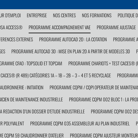
R D’EMPLOI
ENTREPRISE
NOS CENTRES
NOS FORMATIONS
POLITIQUE D
OSA ACCESS®
PROGRAMME ACCOMPAGNEMENT VAE
PROGRAMME AJUSTAGE
FERENCES EXTERNES
PROGRAMME AUTOCAD 2D : LA COTATION
PROGRAMME AU
SES
PROGRAMME AUTOCAD 3D : MISE EN PLAN 2D A PARTIR DE MODELES 3D
GRAMME CFAO : TOPSOLID ET TOPCAM
PROGRAMME CHARIOTS + TEST CACES® (R 4
ACES® (R 489) CATÉGORIES 1A – 1B – 2B – 3 – 4 ET 5 RECYCLAGE
PROGRAMME
DRONNERIE : INITIATION
PROGRAMME CQPM / CQPI OPERATEUR DE MAINTENAN
CIEN DE MAINTENANCE INDUSTRIELLE
PROGRAMME CQPM 002 BLOC 1 : LA PROD
 REDACTION D’UN DOSSIER D’ETUDE INDUSTRIELLE
PROGRAMME CQPM 002 DESS
R POLYVALENT
PROGRAMME CQPM 035 ASSEMBLEUR AU PLAN INDUSTRIEL
P
 CQPM 59 CHAUDRONNIER D’ATELIER
PROGRAMME CQPM AJUSTEUR MONTEUR 