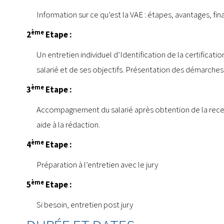
Information sur ce qu’est la VAE : étapes, avantages, fi
ème
2
Etape :
Un entretien individuel d’Identification de la certifica
salarié et de ses objectifs. Présentation des démarches 
ème
3
Etape :
Accompagnement du salarié après obtention de la receva
aide à la rédaction.
ème
4
Etape :
Préparation à l’entretien avec le jury
ème
5
Etape :
Si besoin, entretien post jury