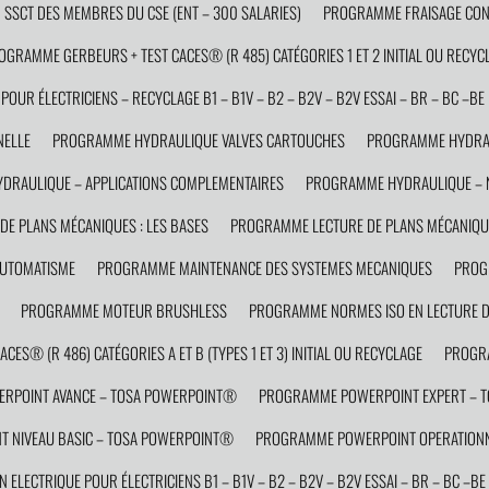
SCT DES MEMBRES DU CSE (ENT – 300 SALARIES)
PROGRAMME FRAISAGE CON
OGRAMME GERBEURS + TEST CACES® (R 485) CATÉGORIES 1 ET 2 INITIAL OU RECYC
OUR ÉLECTRICIENS – RECYCLAGE B1 – B1V – B2 – B2V – B2V ESSAI – BR – BC –BE 
NELLE
PROGRAMME HYDRAULIQUE VALVES CARTOUCHES
PROGRAMME HYDRAU
RAULIQUE – APPLICATIONS COMPLEMENTAIRES
PROGRAMME HYDRAULIQUE – N
E PLANS MÉCANIQUES : LES BASES
PROGRAMME LECTURE DE PLANS MÉCANIQUE
AUTOMATISME
PROGRAMME MAINTENANCE DES SYSTEMES MECANIQUES
PROG
PROGRAMME MOTEUR BRUSHLESS
PROGRAMME NORMES ISO EN LECTURE D
ES® (R 486) CATÉGORIES A ET B (TYPES 1 ET 3) INITIAL OU RECYCLAGE
PROGRA
RPOINT AVANCE – TOSA POWERPOINT®
PROGRAMME POWERPOINT EXPERT – 
 NIVEAU BASIC – TOSA POWERPOINT®
PROGRAMME POWERPOINT OPERATIONN
ELECTRIQUE POUR ÉLECTRICIENS B1 – B1V – B2 – B2V – B2V ESSAI – BR – BC –BE 