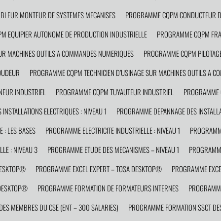
LEUR MONTEUR DE SYSTEMES MECANISES
PROGRAMME CQPM CONDUCTEUR D’
 EQUIPIER AUTONOME DE PRODUCTION INDUSTRIELLE
PROGRAMME CQPM FRAI
R MACHINES OUTILS A COMMANDES NUMERIQUES
PROGRAMME CQPM PILOTAGE
OUDEUR
PROGRAMME CQPM TECHNICIEN D’USINAGE SUR MACHINES OUTILS A 
EUR INDUSTRIEL
PROGRAMME CQPM TUYAUTEUR INDUSTRIEL
PROGRAMME C
NSTALLATIONS ELECTRIQUES : NIVEAU 1
PROGRAMME DEPANNAGE DES INSTALLAT
 : LES BASES
PROGRAMME ELECTRICITE INDUSTRIELLE : NIVEAU 1
PROGRAMME 
LE : NIVEAU 3
PROGRAMME ETUDE DES MECANISMES – NIVEAU 1
PROGRAMME
DESKTOP®
PROGRAMME EXCEL EXPERT – TOSA DESKTOP®
PROGRAMME EXCEL
 DESKTOP®
PROGRAMME FORMATION DE FORMATEURS INTERNES
PROGRAMME
S MEMBRES DU CSE (ENT – 300 SALARIES)
PROGRAMME FORMATION SSCT DES 