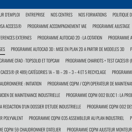
R D’EMPLOI
ENTREPRISE
NOS CENTRES
NOS FORMATIONS
POLITIQUE D
OSA ACCESS®
PROGRAMME ACCOMPAGNEMENT VAE
PROGRAMME AJUSTAGE
FERENCES EXTERNES
PROGRAMME AUTOCAD 2D : LA COTATION
PROGRAMME AU
SES
PROGRAMME AUTOCAD 3D : MISE EN PLAN 2D A PARTIR DE MODELES 3D
GRAMME CFAO : TOPSOLID ET TOPCAM
PROGRAMME CHARIOTS + TEST CACES® (R 4
ACES® (R 489) CATÉGORIES 1A – 1B – 2B – 3 – 4 ET 5 RECYCLAGE
PROGRAMME
DRONNERIE : INITIATION
PROGRAMME CQPM / CQPI OPERATEUR DE MAINTENAN
CIEN DE MAINTENANCE INDUSTRIELLE
PROGRAMME CQPM 002 BLOC 1 : LA PROD
 REDACTION D’UN DOSSIER D’ETUDE INDUSTRIELLE
PROGRAMME CQPM 002 DESS
R POLYVALENT
PROGRAMME CQPM 035 ASSEMBLEUR AU PLAN INDUSTRIEL
P
 CQPM 59 CHAUDRONNIER D’ATELIER
PROGRAMME CQPM AJUSTEUR MONTEUR 