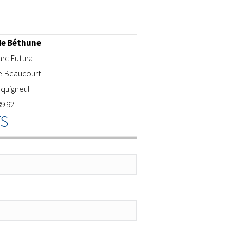
de Béthune
rc Futura
e Beaucourt
rquigneul
89 92
S